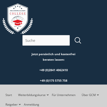
Zum
Inhalt
springen
Jetzt persönlich und kostenfrei
beraten lassen:
+49 (0)2841 4062410
+49 (0)175 5755 758
Start
Weiterbildungskurse
Für Unternehmen
Über GCM
Ratgeber
Anmeldung