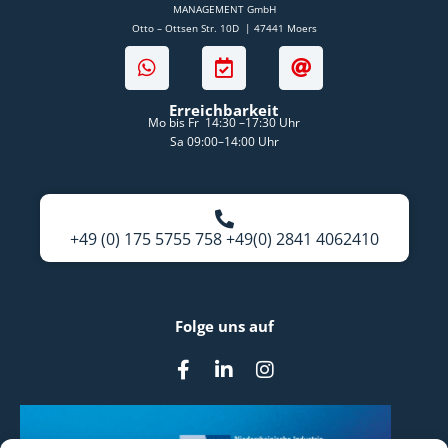
MANAGEMENT GmbH
Otto – Ottsen Str. 10D | 47441 Moers
W
C
A
h
a
t
a
l
Erreichbarkeit
t
e
Mo bis Fr 14:30 –17:30 Uhr
s
n
Sa 09:00–14:00 Uhr
a
d
p
a
p
r
-
c
+49 (0) 175 5755 758 +49(0) 2841 4062410
h
e
c
k
Folge uns auf
F
L
I
a
i
n
c
n
s
e
k
t
b
e
a