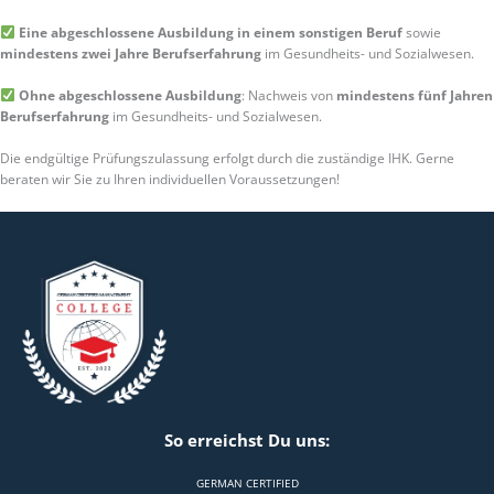
Eine abgeschlossene Ausbildung in einem sonstigen Beruf
sowie
mindestens zwei Jahre Berufserfahrung
im Gesundheits- und Sozialwesen.
Ohne abgeschlossene Ausbildung
: Nachweis von
mindestens fünf Jahren
Berufserfahrung
im Gesundheits- und Sozialwesen.
Die endgültige Prüfungszulassung erfolgt durch die zuständige IHK. Gerne
beraten wir Sie zu Ihren individuellen Voraussetzungen!
So erreichst Du uns:
GERMAN CERTIFIED