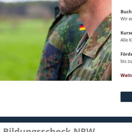
Buch
Wir e
Kurs
Alle 
Förd
bis z
Weit
Bildungsscheck NRW