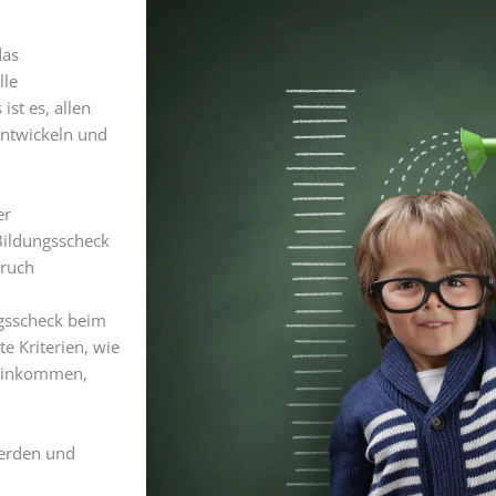
das
lle
st es, allen
entwickeln und
er
Bildungsscheck
pruch
ngsscheck beim
e Kriterien, wie
s Einkommen,
werden und