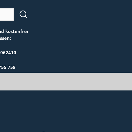
nd kostenfrei
ssen:
4062410
755 758